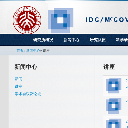
研究所概况
新闻中心
研究队伍
科学研
首页
»
新闻中心
» 讲座
新闻中心
讲座
新闻
2
讲座
u
学术会议及论坛
2
2
B