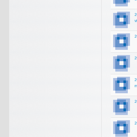
2
v
2
2
2
m
2