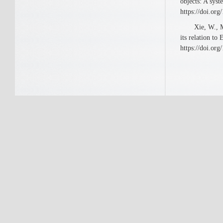
objects: A sys
https://doi.org
Xie, W., Malli
its relation to
https://doi.org