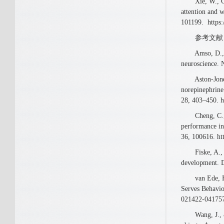
Xie, W., Chen
attention and 
101199.
https
参考文献
Amso, D., & Sc
neuroscience. 
Aston-Jones, G
norepinephrine
28, 403–450. h
Cheng, C., Ka
performance in
36, 100616. ht
Fiske, A., & H
development. D
van Ede, F., 
Serves Behavio
021422-04175
Wang, J., & Ki