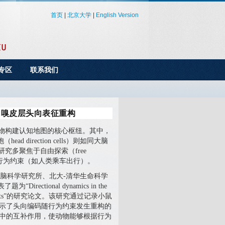
首页
|
北京大学
|
English Version
专区
联系我们
内嗅皮层头向表征重构
x）是哺乳动物构建认知地图的核心枢纽。其中，
d direction cells）则如同大脑
究多聚焦于自由探索（free
各种行为约束（如人类乘车出行）。
戈文脑科学研究所、北大-清华生命科学
irectional dynamics in the
ral constraints”的研究论文。该研究通过记录小鼠
示了头向编码随行为约束发生重构的
中的互补作用，使动物能够根据行为