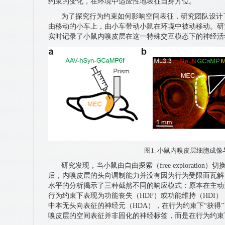
约束的变化，在环境中适应性地表征自身方位。
为了探究行为约束如何影响空间表征，研究团队设计
由移动的小车上，由小车带动小鼠在环境中被动移动。研
实时记录了小鼠内嗅皮层在这一特殊交互模态下的神经活
图1. 小鼠内嗅皮层细胞成
研究发现，当小鼠由自由探索（free exploration）切换至
后，内嗅皮层的头向调制能力并没有因为行为受限而瓦解
水平的分析揭示了三种截然不同的响应模式：原本在主动
行为约束下表现为功能丧失（HDF）或功能维持（HDI
中本无头向表征的神经元（HDA），在行为约束下“获得
嗅皮层的空间表征并非固化的神经标签，而是在行为约束