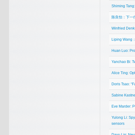
Shiming Tang:S
陈良怡：下一
Winfried Denk
Liping Wang：
Huan Luo: Pro
Yanchao Bi: T
Alice Ting: Op
Doris Tsao: “F
Sabine Kastne
Eve Marder: Pe
Yulong Li: Spy
sensors
Dayu Lin: Neura